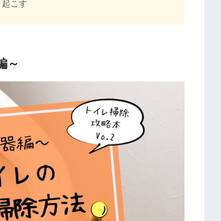
き起こす
編～